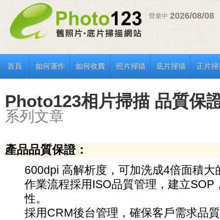
2026/08/08
營業中
首頁
如何運作
如何收費
照片掃描
底片掃描
正片掃
Photo123相片掃描 品質保
系列文章
產品品質保證：
600dpi 高解析度，可加洗成4倍面積
作業流程採用ISO品質管理，建立SO
性。
採用CRM後台管理，確保客戶需求品質