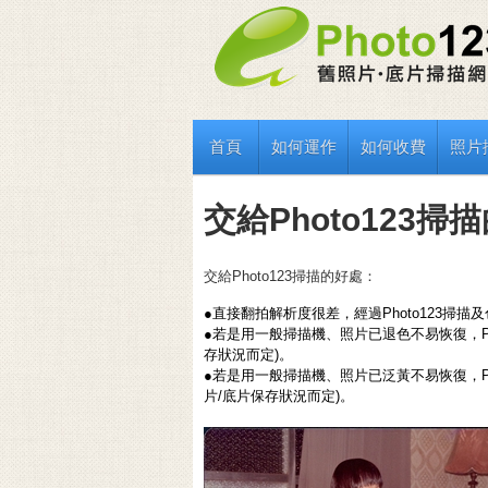
首頁
如何運作
如何收費
照片
交給Photo123掃
交給Photo123掃描的好處：
●直接翻拍解析度很差，經過Photo123掃描及
●若是用一般掃描機、照片已退色不易恢復，Ph
存狀況而定)。
●若是用一般掃描機、照片已泛黃不易恢復，P
片/底片保存狀況而定)。