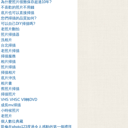
為什麼照片很難保存超過10年?
不喜歡的照片不用錢
底片也可以直接掃描
您們掃描的品質如何?
可以自己DIY掃描嗎?
老照片翻拍
照片掃描器
洗相片
台北掃描
老照片掃描
掃描服務
相片掃描
照片掃描
掃描相片
底片沖洗
相片書
舊照片掃描
掃描照片
VHS VHSC V8轉DVD
成長mv掃描
小時候照片
老照片
個人數位典藏
凱倫在photo123度過令人感動的第一個禮拜