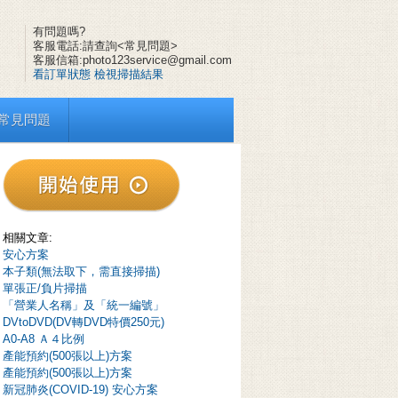
有問題嗎?
客服電話:請查詢<常見問題>
客服信箱:photo123service@gmail.com
看訂單狀態
檢視掃描結果
常見問題
相關文章:
安心方案
本子類(無法取下，需直接掃描)
單張正/負片掃描
「營業人名稱」及「統一編號」
DVtoDVD(DV轉DVD特價250元)
A0-A8 Ａ４比例
產能預約(500張以上)方案
產能預約(500張以上)方案
新冠肺炎(COVID-19) 安心方案