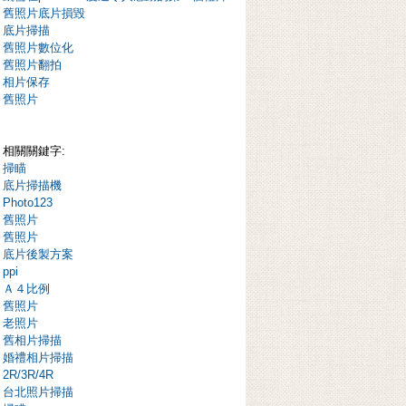
舊照片底片損毀
底片掃描
舊照片數位化
舊照片翻拍
相片保存
舊照片
相關關鍵字:
掃瞄
底片掃描機
Photo123
舊照片
舊照片
底片後製方案
ppi
Ａ４比例
舊照片
老照片
舊相片掃描
婚禮相片掃描
2R/3R/4R
台北照片掃描