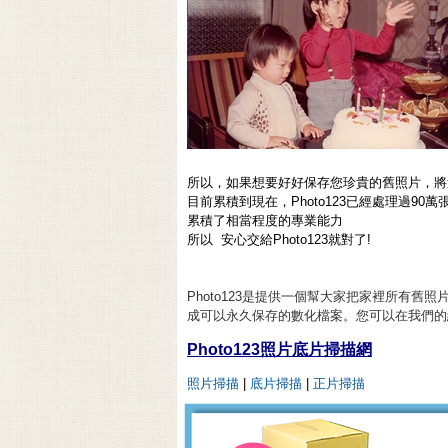
所以，如果想要好好保存您珍貴的舊照片，將這份工
目前累積到現在，Photo123已經處理過90
累積了相當程度的專業能力
所以 安心交給Photo123就對了!
Photo123是提供一個幫大家把家裡所有
成可以永久保存的數化檔案。您可以在我們的
Photo123照片底片掃描網
照片掃描
|
底片掃描
|
正片掃描