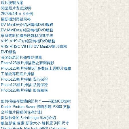
底片後製方案
閱讀照片寄送說明
2R/3R/4R Ａ４比例
攝影機別買錯規格
DV MiniDV介紹及轉檔DVD服務
DV MiniDV介紹及轉檔DVD服務
家庭電影拍攝放映媒材演進年表
VHS VHS-C介紹及轉檔DVD服務
VHS VHSC V8 Hi8 DV MiniDV影片轉檔
DVD服務
張老師老照片修復站優惠
Photo123照片掃描歷史新聞剪影
Photo123相片掃描5元免費線上選照片服務
工業級專用底片掃描
Photo123相片掃描 安心保證
Photo123相片掃描 品質保證
Photo123相片掃描 加值服務
如何掃描有損壞的照片？——淺談ICE技術
Kodak Picture Saver 掃瞄系統 PS80 支援
全球相片掃瞄與保存計劃
數位影像的大小(Image Size)介紹
數位影像 像素 影像大小 解析度 列印尺寸
Online Pixels Per Inch (PPI) Calculator