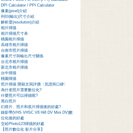
DPI Calculator / PPI Calculator
像素(pixel)介紹
列印(輸出)尺寸介紹
解析度(resolution)介紹
相片掃描
相片掃描尺寸表
桃園相片掃描
高雄市相片掃描
台南市照片掃描
像素尺寸與輸出尺寸關係
台北市相片掃描
新北市相片掃描
台中掃描
桃園掃描
照片掃描 開箱文與評價〈見證與口碑〉
為什老照片需要數位化?
什麼照片可以掃描呢?
黑白照片
幻燈片、照片和底片掃描後的好處?
錄影帶(VHS VHSC V8 Hi8 DV Mini DV)數
位化後的好處
交給Photo123掃描的好處
【照片數位化 影片分享】