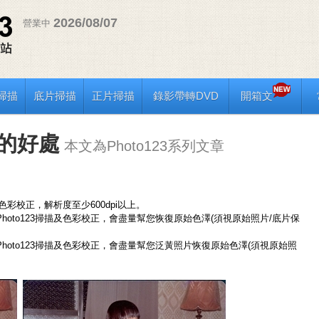
2026/08/07
營業中
掃描
底片掃描
正片掃描
錄影帶轉DVD
開箱文
描的好處
本文為Photo123系列文章
色彩校正，解析度至少600dpi以上。
oto123掃描及色彩校正，會盡量幫您恢復原始色澤(須視原始照片/底片保
hoto123掃描及色彩校正，會盡量幫您泛黃照片恢復原始色澤(須視原始照