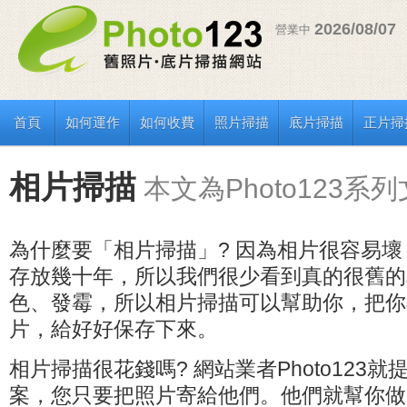
2026/08/07
營業中
首頁
如何運作
如何收費
照片掃描
底片掃描
正片掃
相片掃描
本文為Photo123系
為什麼要「相片掃描」? 因為相片很容易
存放幾十年，所以我們很少看到真的很舊的
色、發霉，所以相片掃描可以幫助你，把你
片，給好好保存下來。
相片掃描很花錢嗎? 網站業者Photo123
案，您只要把照片寄給他們。他們就幫你做